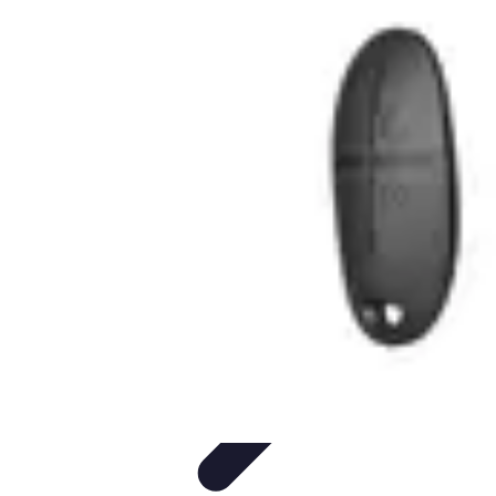
Urgence Alarme
Réaction en cas de déclenchement
Réaction aux alertes
Préparation et
réactivité
Réaction aux Urgences
Réaction aux alarmes
Urgence Alarme