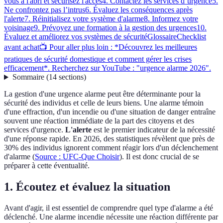
vous à l'abri et sécurisez l'accès
4. Contactez les services d’urgence
5.
Ne confrontez pas l’intrus
6. Évaluez les conséquences après
l'alerte
7. Réinitialisez votre système d'alarme
8. Informez votre
voisinage
9. Prévoyez une formation à la gestion des urgences
10.
Évaluez et améliorez vos systèmes de sécurité
Glossaire
Checklist
avant achat
📺 Pour aller plus loin : *Découvrez les meilleures
pratiques de sécurité domestique et comment gérer les crises
efficacement*. Recherchez sur YouTube : "urgence alarme 2026".
Sommaire
(
14
sections
)
La gestion d'une urgence alarme peut être déterminante pour la
sécurité des individus et celle de leurs biens. Une alarme témoin
d'une effraction, d'un incendie ou d'une situation de danger entraîne
souvent une réaction immédiate de la part des citoyens et des
services d'urgence.
L'alerte
est le premier indicateur de la nécessité
d'une réponse rapide. En 2026, des statistiques révèlent que près de
30% des individus ignorent comment réagir lors d'un déclenchement
d'alarme (
Source : UFC-Que Choisir
). Il est donc crucial de se
préparer à cette éventualité.
1. Écoutez et évaluez la situation
Avant d'agir, il est essentiel de comprendre quel type d'alarme a été
déclenché. Une alarme incendie nécessite une réaction différente par