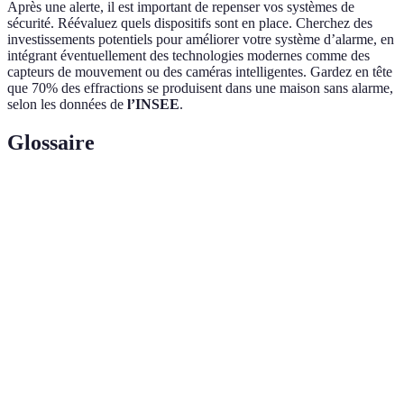
Après une alerte, il est important de repenser vos systèmes de
sécurité. Réévaluez quels dispositifs sont en place. Cherchez des
investissements potentiels pour améliorer votre système d’alarme, en
intégrant éventuellement des technologies modernes comme des
capteurs de mouvement ou des caméras intelligentes. Gardez en tête
que 70% des effractions se produisent dans une maison sans alarme,
selon les données de
l’INSEE
.
Glossaire
Terme
Définition
Alarme
Système conçu pour détecter des effractions dans un
d'intrusion
bâtiment et alerter les occupants ou les autorités.
Processus standardisé pour sortir rapidement d'une
Évacuation
zone à risque afin de garantir la sécurité des
d'urgence
individus.
Systèmes
Technologies mises en place pour observer et
de
enregistrer les activités sur une propriété, souvent