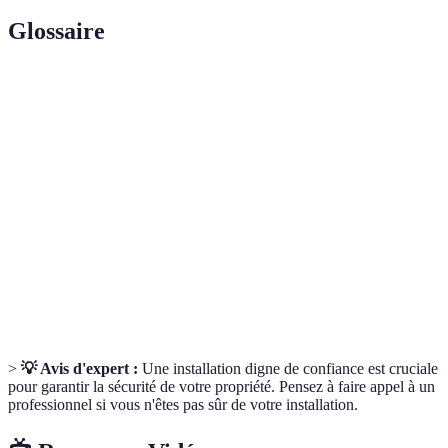
Glossaire
Terme
Définition
Alarme
Système d'alarme nécessitant un câblage pour
filaire
fonctionner.
Alarme sans
Système d'alarme qui utilise la technologie radio
fil
pour communiquer.
Détection de
Capacité d'un système d'alarme à détecter tout
mouvement
mouvement dans un espace donné.
>
💡 Avis d'expert :
Une installation digne de confiance est cruciale
pour garantir la sécurité de votre propriété. Pensez à faire appel à un
professionnel si vous n'êtes pas sûr de votre installation.