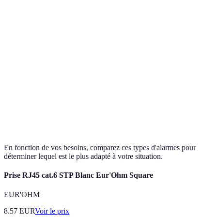
accrue
complexe
unifamiliales
Appartements
Installation
Risque
Alarme sans fil
et petites
facile
d'interférences
maisons
Accès à
Nécessite une
Alarme
Utilisateurs
distance via
connexion
connectée
tech-savvy
smartphone
Internet
Alarme
Pas de frais
Autonomie
Espaces
autonome
d'installation
limitée
temporaires
En fonction de vos besoins, comparez ces types d'alarmes pour
déterminer lequel est le plus adapté à votre situation.
Prise RJ45 cat.6 STP Blanc Eur'Ohm Square
EUR'OHM
8.57
EUR
Voir le prix