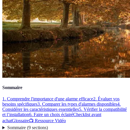
Sommaire
1. Comprendre l'importance d'une alarme efficace
2. Évaluer vos
besoins spécifiques
3. Comparer les types d'alarmes disponibles
4.
Considérer les caractéristiques essentielles
5. Vérifier la compatibilité
et l’installation
6. Faire un choix éclairé
Checklist avant
achat
Glossaire
📺 Ressource Vidéo
Sommaire
(
9
sections
)