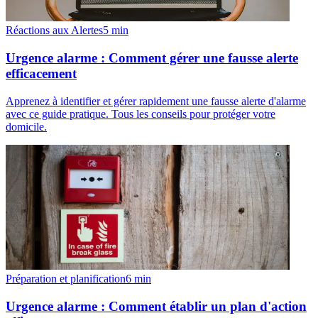
Réactions aux Alertes
5
min
Urgence alarme : Comment gérer une fausse alerte
efficacement
Apprenez à identifier et gérer rapidement une fausse alerte d'alarme
avec ce guide pratique. Tous les conseils pour protéger votre
domicile.
Préparation et planification
6
min
Urgence alarme : Comment établir un plan d'action