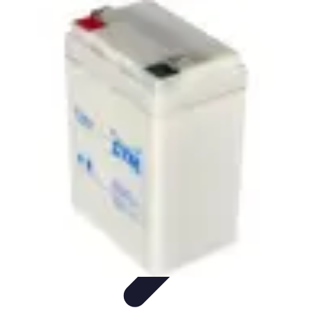
Urgence Alarme
Réaction en cas de déclenchement
Réaction aux alertes
Préparation et
réactivité
Réaction aux Urgences
Réaction aux alarmes
Urgence Alarme