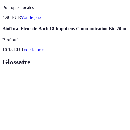
Politiques locales
4.90
EUR
Voir le prix
Biofloral Fleur de Bach 18 Impatiens Communication Bio 20 ml
Biofloral
10.18
EUR
Voir le prix
Glossaire
Terme
Définition
Plan de
Un protocole pour la communication rapide et
communication
efficace lors d'une situation d'urgence.
d'urgence
Parties
Les individus ou groupes affectés par un
prenantes
incident d'urgence.