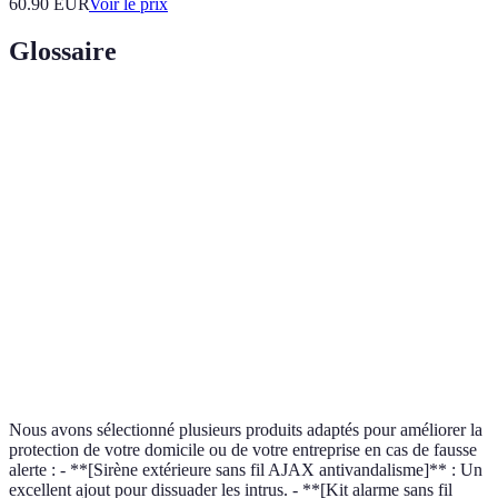
60.90
EUR
Voir le prix
Glossaire
Terme
Définition
Alarme de
Système destiné à détecter une intrusion ou un
sécurité
danger et à alerter les personnes concernées.
Dispositif qui détecte le mouvement dans une zone
Capteur de
prédéfinie, souvent utilisé dans les systèmes
mouvement
d'alarme.
Service de
Entreprise chargée de surveiller et de répondre à
sécurité
des alertes provenant de systèmes de sécurité.
Nous avons sélectionné plusieurs produits adaptés pour améliorer la
protection de votre domicile ou de votre entreprise en cas de fausse
alerte : - **[Sirène extérieure sans fil AJAX antivandalisme]** : Un
excellent ajout pour dissuader les intrus. - **[Kit alarme sans fil