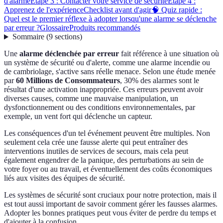
d'alarme
Étape 3 : Contacter votre service de sécurité
Étape 4 :
Apprenez de l'expérience
Checklist avant d'agir
🧠 Quiz rapide :
Quel est le premier réflexe à adopter lorsqu'une alarme se déclenche
par erreur ?
Glossaire
Produits recommandés
Sommaire
(
9
sections
)
Une
alarme déclenchée par erreur
fait référence à une situation où
un système de sécurité ou d'alerte, comme une alarme incendie ou
de cambriolage, s'active sans réelle menace. Selon une étude menée
par
60 Millions de Consommateurs
, 30% des alarmes sont le
résultat d'une activation inappropriée. Ces erreurs peuvent avoir
diverses causes, comme une mauvaise manipulation, un
dysfonctionnement ou des conditions environnementales, par
exemple, un vent fort qui déclenche un capteur.
Les conséquences d'un tel événement peuvent être multiples. Non
seulement cela crée une fausse alerte qui peut entraîner des
interventions inutiles de services de secours, mais cela peut
également engendrer de la panique, des perturbations au sein de
votre foyer ou au travail, et éventuellement des coûts économiques
liés aux visites des équipes de sécurité.
Les systèmes de sécurité sont cruciaux pour notre protection, mais il
est tout aussi important de savoir comment gérer les fausses alarmes.
Adopter les bonnes pratiques peut vous éviter de perdre du temps et
d'ajouter à la confusion.