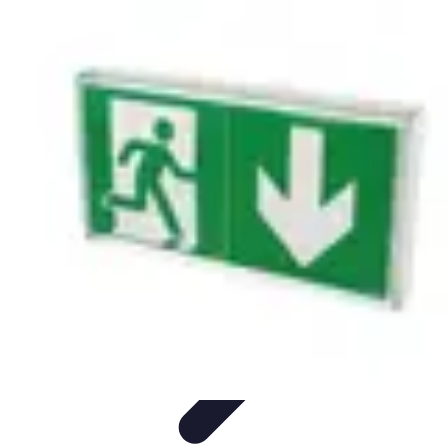
Urgence Alarme
Réaction en cas de déclenchement
Réaction aux alertes
Préparation et
réactivité
Réaction aux Urgences
Réaction aux alarmes
Urgence Alarme