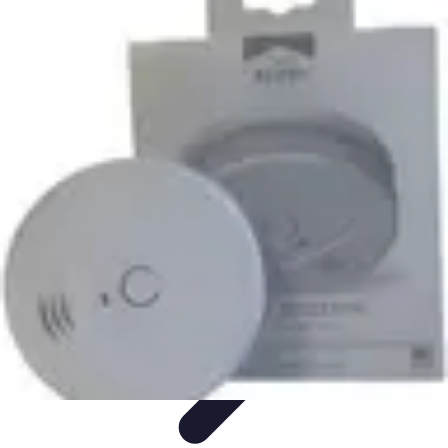
Urgence Alarme
Réaction en cas de déclenchement
Réaction aux alertes
Préparation et
réactivité
Réaction aux Urgences
Réaction aux alarmes
Urgence Alarme