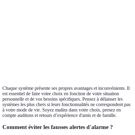
Sensibilité
Haute
Moyenne
Basse
Coût
Élevé
Moyen
Bas
Interface utilisateur
Complexe
Facile
Moyenne
Assistance clientèle
24/7
9-17h
24/7
Options de
Élevées
Limitées
Élevées
personnalisation
Chaque système présente ses propres avantages et inconvénients. Il
est essentiel de faire votre choix en fonction de votre situation
personnelle et de vos besoins spécifiques. Pensez à délaisser les
systèmes les plus chers si leurs fonctionnalités ne correspondent pas
à votre mode de vie. Soyez malins dans votre choix, prenez en
compte auditons et retours d’expérience d'amis et de famille.
Comment éviter les fausses alertes d'alarme ?