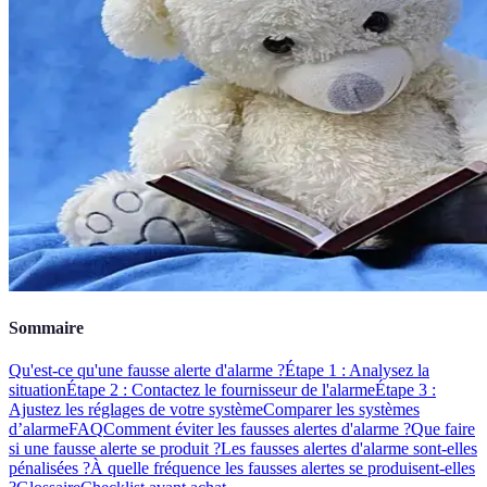
Sommaire
Qu'est-ce qu'une fausse alerte d'alarme ?
Étape 1 : Analysez la
situation
Étape 2 : Contactez le fournisseur de l'alarme
Étape 3 :
Ajustez les réglages de votre système
Comparer les systèmes
d’alarme
FAQ
Comment éviter les fausses alertes d'alarme ?
Que faire
si une fausse alerte se produit ?
Les fausses alertes d'alarme sont-elles
pénalisées ?
À quelle fréquence les fausses alertes se produisent-elles