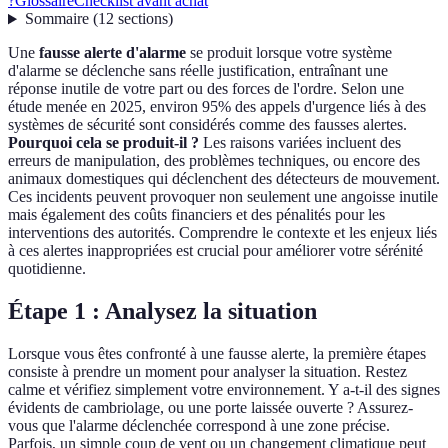
?
Glossaire
Checklist avant achat
Sommaire
(
12
sections
)
Une
fausse alerte d'alarme
se produit lorsque votre système
d'alarme se déclenche sans réelle justification, entraînant une
réponse inutile de votre part ou des forces de l'ordre. Selon une
étude menée en 2025, environ 95% des appels d'urgence liés à des
systèmes de sécurité sont considérés comme des fausses alertes.
Pourquoi cela se produit-il ?
Les raisons variées incluent des
erreurs de manipulation, des problèmes techniques, ou encore des
animaux domestiques qui déclenchent des détecteurs de mouvement.
Ces incidents peuvent provoquer non seulement une angoisse inutile
mais également des coûts financiers et des pénalités pour les
interventions des autorités. Comprendre le contexte et les enjeux liés
à ces alertes inappropriées est crucial pour améliorer votre sérénité
quotidienne.
Étape 1 : Analysez la situation
Lorsque vous êtes confronté à une fausse alerte, la première étapes
consiste à prendre un moment pour analyser la situation. Restez
calme et vérifiez simplement votre environnement. Y a-t-il des signes
évidents de cambriolage, ou une porte laissée ouverte ? Assurez-
vous que l'alarme déclenchée correspond à une zone précise.
Parfois, un simple coup de vent ou un changement climatique peut