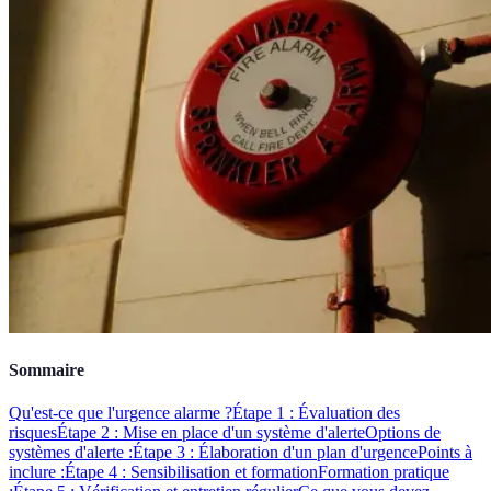
Sommaire
Qu'est-ce que l'urgence alarme ?
Étape 1 : Évaluation des
risques
Étape 2 : Mise en place d'un système d'alerte
Options de
systèmes d'alerte :
Étape 3 : Élaboration d'un plan d'urgence
Points à
inclure :
Étape 4 : Sensibilisation et formation
Formation pratique