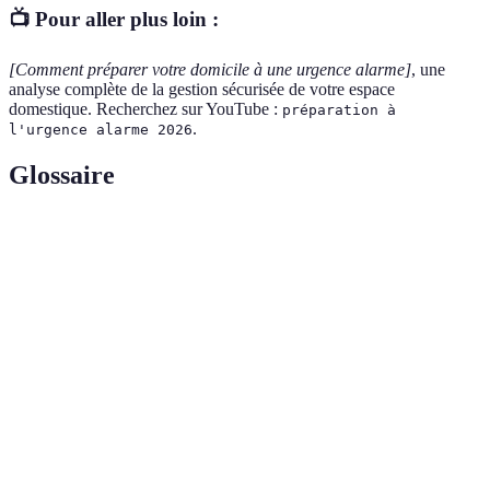
📺 Pour aller plus loin :
[Comment préparer votre domicile à une urgence alarme]
, une
analyse complète de la gestion sécurisée de votre espace
domestique. Recherchez sur YouTube :
préparation à
.
l'urgence alarme 2026
Glossaire
Terme
Définition
Urgence
Situation imprévue nécessitant une réaction rapide
alarme
pour assurer la sécurité.
Système
Ensemble de dispositifs permettant de signaler une
d'alerte
situation d'urgence.
Plan
Document définissant les actions à entreprendre en
d'urgence
cas de crise.