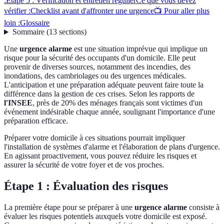
:
Étape 5 : Vérification et entretien régulier
Ce que vous devez
vérifier :
Checklist avant d'affronter une urgence
📺 Pour aller plus
loin :
Glossaire
Sommaire
(
13
sections
)
Une
urgence alarme
est une situation imprévue qui implique un
risque pour la sécurité des occupants d'un domicile. Elle peut
provenir de diverses sources, notamment des incendies, des
inondations, des cambriolages ou des urgences médicales.
L'anticipation et une préparation adéquate peuvent faire toute la
différence dans la gestion de ces crises. Selon les rapports de
l'INSEE
, près de 20% des ménages français sont victimes d'un
événement indésirable chaque année, soulignant l'importance d'une
préparation efficace.
Préparer votre domicile à ces situations pourrait impliquer
l'installation de systèmes d'alarme et l'élaboration de plans d'urgence.
En agissant proactivement, vous pouvez réduire les risques et
assurer la sécurité de votre foyer et de vos proches.
Étape 1 : Évaluation des risques
La première étape pour se préparer à une
urgence alarme
consiste à
évaluer les risques potentiels auxquels votre domicile est exposé.