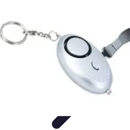
Urgence Alarme
Réaction en cas de déclenchement
Réaction aux alertes
Préparation et
réactivité
Réaction aux Urgences
Réaction aux alarmes
Urgence Alarme