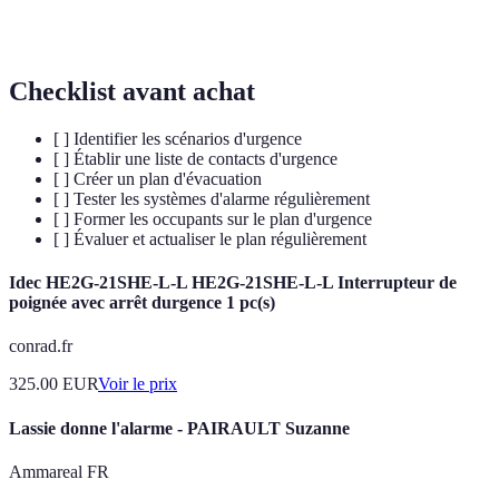
Plan
Document formel contenant des protocoles à suivre
d'urgence
lors d'une crise.
Checklist avant achat
[ ] Identifier les scénarios d'urgence
[ ] Établir une liste de contacts d'urgence
[ ] Créer un plan d'évacuation
[ ] Tester les systèmes d'alarme régulièrement
[ ] Former les occupants sur le plan d'urgence
[ ] Évaluer et actualiser le plan régulièrement
Idec HE2G-21SHE-L-L HE2G-21SHE-L-L Interrupteur de
poignée avec arrêt durgence 1 pc(s)
conrad.fr
325.00
EUR
Voir le prix
Lassie donne l'alarme - PAIRAULT Suzanne
Ammareal FR