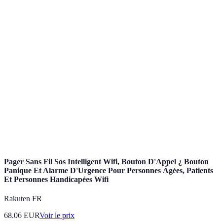
Détecte les
Alarme
Faux positifs
Maisons et
fumées
incendie
fréquents
ERP
rapidement
Protection
Alarme de
Coût élevé à
Maisons,
contre les
sécurité
l'installation
commerces
intrusions
Alerte
Système
Personnes
rapidement
Portabilité
d'alerte
âgées,
en cas de
requise
médical
malades
besoin
Pager Sans Fil Sos Intelligent Wifi, Bouton D'Appel ¿ Bouton
Panique Et Alarme D'Urgence Pour Personnes Âgées, Patients
Et Personnes Handicapées Wifi
Rakuten FR
68.06
EUR
Voir le prix