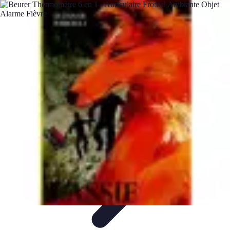
Urgence Alarme
Réaction en cas de déclenchement
Réaction aux alertes
Préparation et
réactivité
Réaction aux Urgences
Réaction aux alarmes
Urgence Alarme