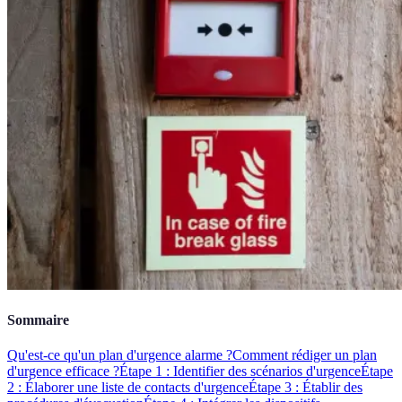
Sommaire
Qu'est-ce qu'un plan d'urgence alarme ?
Comment rédiger un plan
d'urgence efficace ?
Étape 1 : Identifier des scénarios d'urgence
Étape
2 : Élaborer une liste de contacts d'urgence
Étape 3 : Établir des