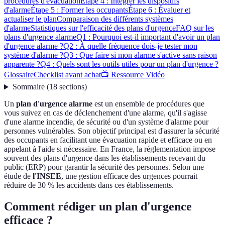
procédures d'évacuation
Étape 4 : Intégrer les dispositifs
d'alarme
Étape 5 : Former les occupants
Étape 6 : Évaluer et
actualiser le plan
Comparaison des différents systèmes
d'alarme
Statistiques sur l'efficacité des plans d'urgence
FAQ sur les
plans d'urgence alarme
Q1 : Pourquoi est-il important d'avoir un plan
d'urgence alarme ?
Q2 : À quelle fréquence dois-je tester mon
système d'alarme ?
Q3 : Que faire si mon alarme s'active sans raison
apparente ?
Q4 : Quels sont les outils utiles pour un plan d'urgence ?
Glossaire
Checklist avant achat
📺 Ressource Vidéo
Sommaire
(
18
sections
)
Un
plan d'urgence alarme
est un ensemble de procédures que
vous suivez en cas de déclenchement d'une alarme, qu'il s'agisse
d'une alarme incendie, de sécurité ou d'un système d'alarme pour
personnes vulnérables. Son objectif principal est d'assurer la sécurité
des occupants en facilitant une évacuation rapide et efficace ou en
appelant à l'aide si nécessaire. En France, la réglementation impose
souvent des plans d'urgence dans les établissements recevant du
public (ERP) pour garantir la sécurité des personnes. Selon une
étude de
l'INSEE
, une gestion efficace des urgences pourrait
réduire de 30 % les accidents dans ces établissements.
Comment rédiger un plan d'urgence
efficace ?