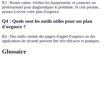
R3 : Restez calme, vérifiez les équipements, et contactez un
professionnel pour diagnostiquer le problème. Si cela persiste,
pensez à revoir votre plan d'urgence.
Q4 : Quels sont les outils utiles pour un plan
d'urgence ?
R4 : Des outils comme des pagers d'appel d'urgence ou des
applications de sécurité peuvent être très efficaces et pratiques.
Glossaire
Terme
Définition
Dispositif qui sonne ou émet un signal pour alerter
Alarme
lors d'une urgence.
Processus de sortie rapide d'un bâtiment lors d'une
Évacuation
situation d'urgence.