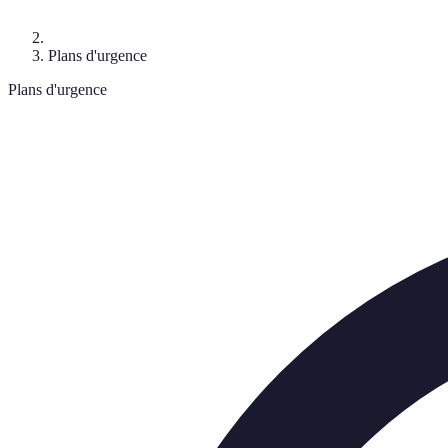
Plans d'urgence
Plans d'urgence