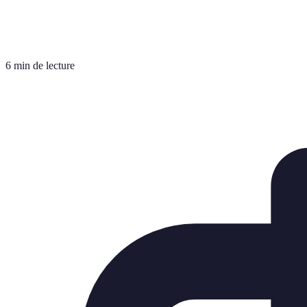
6 min de lecture