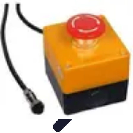
Urgence Alarme
Réaction en cas de déclenchement
Réaction aux alertes
Préparation et
réactivité
Réaction aux Urgences
Réaction aux alarmes
Urgence Alarme