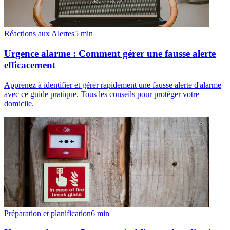
Réactions aux Alertes
5
min
Urgence alarme : Comment gérer une fausse alerte
efficacement
Apprenez à identifier et gérer rapidement une fausse alerte d'alarme
avec ce guide pratique. Tous les conseils pour protéger votre
domicile.
Préparation et planification
6
min