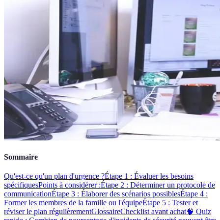
Sommaire
Qu'est-ce qu'un plan d'urgence ?
Étape 1 : Évaluer les besoins
spécifiques
Points à considérer :
Étape 2 : Déterminer un protocole de
communication
Étape 3 : Élaborer des scénarios possibles
Étape 4 :
Former les membres de la famille ou l'équipe
Étape 5 : Tester et
réviser le plan régulièrement
Glossaire
Checklist avant achat
🧠 Quiz