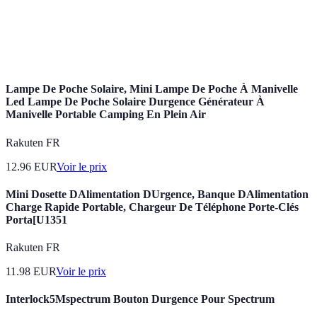
Alarme
Dispositif conçu pour signaler un danger.
Protocole de
Ensemble des règles définissant comment
communication
échanger des informations en cas d'urgence.
Lampe De Poche Solaire, Mini Lampe De Poche À Manivelle
Led Lampe De Poche Solaire Durgence Générateur À
Manivelle Portable Camping En Plein Air
Rakuten FR
12.96
EUR
Voir le prix
Mini Dosette DAlimentation DUrgence, Banque DAlimentation
Charge Rapide Portable, Chargeur De Téléphone Porte-Clés
Porta[U1351
Rakuten FR
11.98
EUR
Voir le prix
Interlock5Mspectrum Bouton Durgence Pour Spectrum