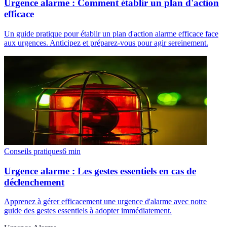
Urgence alarme : Comment établir un plan d'action
efficace
Un guide pratique pour établir un plan d'action alarme efficace face
aux urgences. Anticipez et préparez-vous pour agir sereinement.
Conseils pratiques
6
min
Urgence alarme : Les gestes essentiels en cas de
déclenchement
Apprenez à gérer efficacement une urgence d'alarme avec notre
guide des gestes essentiels à adopter immédiatement.