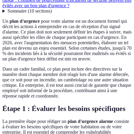
rapide : Combien de pourcentage d'incidents de sécurité peuvent être
évités avec un bon plan d'urgence ?
Sommaire
(
10
sections
)
Un
plan d'urgence
pour votre alarme est un document formel qui
décrit les actions à entreprendre en cas de réception d'un signal
d'alarme. Ce plan doit non seulement définir les étapes à suivre, mais
aussi spécifier les rôles de chaque participant en cas d'urgence. En
2026, avec l'augmentation des menaces potentielles, élaborer un tel
plan est devenu un enjeu essentiel. Selon certaines études, jusqu'à 70
% des incidents liés à la sécurité pourraient être maîtrisés ou évités si
un plan d'urgence bien défini est mis en œuvre.
Dans un cadre familial, ce plan peut inclure des directives sur la
manière dont chaque membre doit réagir lors d'une alarme détectée,
que ce soit pour un incendie, un cambriolage ou une autre situation
critique. En entreprise, il est tout aussi crucial de garantir que chaque
employé soit informé de la procédure, contribuant ainsi à une
réponse rapide et coordonnée.
Étape 1 : Évaluer les besoins spécifiques
La première étape pour rédiger un
plan d'urgence alarme
consiste
à évaluer les besoins spécifiques de votre habitation ou de votre
entreprise. Il est essentiel de comprendre les vulnérabilités