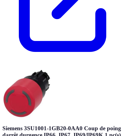
Siemens 3SU1001-1GB20-0AA0 Coup de poing
darrêt durgence IP66, IP67, IP69/IP69K 1 pc(s)