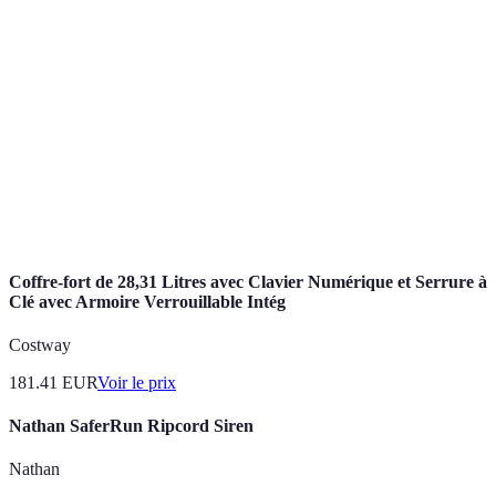
Alerte
Signal qui indique une situation nécessitant une
d'urgence
réponse rapide.
Plan
Stratégie préparée pour sortir d'un lieu d'urgence
d'évacuation
rapidement.
Système
Dispositif conçu pour détecter et alerter sur des
d'alarme
problèmes spécifiques.
Coffre-fort de 28,31 Litres avec Clavier Numérique et Serrure à
Clé avec Armoire Verrouillable Intég
Costway
181.41
EUR
Voir le prix
Nathan SaferRun Ripcord Siren
Nathan