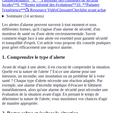
complémentaires**
8. **S'informer des consignes de sécurité
locales**
9. **Rester informé des évolutions**
10. **Partager
l'expérience**
📺 Ressource Vidéo
Glossaire
Checklist avant achat
Sommaire
(
14
sections
)
Les alertes d'alarme peuvent survenir à tout moment et sous
différentes formes, qu'il s'agisse d'une alarme de sécurité, d'un
moniteur de santé ou d'une alerte environnementale. Savoir
comment réagir face à une alerte est essentiel pour garantir sécurité
et tranquillité d'esprit. Cet article vous propose dix conseils pratiques
pour gérer efficacement une urgence alarme.
1.
Comprendre le type d'alerte
Avant de réagir à une alerte, il est crucial de comprendre la situation.
Quelle est la nature de l'alerte ? Est-ce une alarme pour une
intrusion, un incendie, une inondation ou un problème lié à votre
santé ? Chaque type d'alerte nécessite une réaction adaptée. Par
exemple, une alarme d'incendie implique d'évacuer le bâtiment
immédiatement, alors qu'une alarme de sécurité peut nécessiter une
évaluation de la situation avant d'agir. En prenant le temps de
déterminer la nature de l'alerte, vous maximisez vos chances d'agir
de manière appropriée.