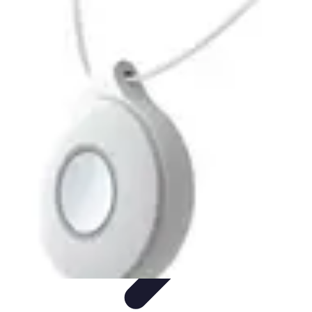
Urgence Alarme
Réaction en cas de déclenchement
Réaction aux alertes
Préparation et
réactivité
Réaction aux Urgences
Réaction aux alarmes
Urgence Alarme