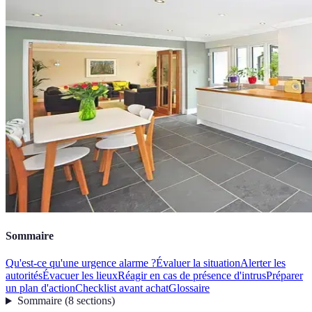
Sommaire
Qu'est-ce qu'une urgence alarme ?
Évaluer la situation
Alerter les
autorités
Évacuer les lieux
Réagir en cas de présence d'intrus
Préparer
un plan d'action
Checklist avant achat
Glossaire
Sommaire
(
8
sections
)