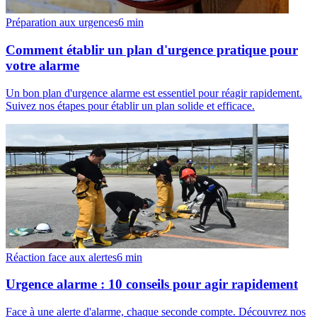
Préparation aux urgences
6
min
Comment établir un plan d'urgence pratique pour
votre alarme
Un bon plan d'urgence alarme est essentiel pour réagir rapidement.
Suivez nos étapes pour établir un plan solide et efficace.
Réaction face aux alertes
6
min
Urgence alarme : 10 conseils pour agir rapidement
Face à une alerte d'alarme, chaque seconde compte. Découvrez nos