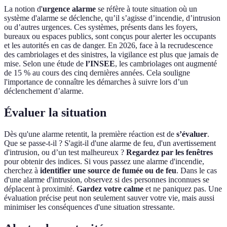
La notion d'
urgence alarme
se réfère à toute situation où un
système d'alarme se déclenche, qu’il s’agisse d’incendie, d’intrusion
ou d’autres urgences. Ces systèmes, présents dans les foyers,
bureaux ou espaces publics, sont conçus pour alerter les occupants
et les autorités en cas de danger. En 2026, face à la recrudescence
des cambriolages et des sinistres, la vigilance est plus que jamais de
mise. Selon une étude de
l’INSEE
, les cambriolages ont augmenté
de 15 % au cours des cinq dernières années. Cela souligne
l'importance de connaître les démarches à suivre lors d’un
déclenchement d’alarme.
Évaluer la situation
Dès qu'une alarme retentit, la première réaction est de
s’évaluer
.
Que se passe-t-il ? S'agit-il d'une alarme de feu, d'un avertissement
d'intrusion, ou d’un test malheureux ?
Regardez par les fenêtres
pour obtenir des indices. Si vous passez une alarme d'incendie,
cherchez à
identifier une source de fumée ou de feu
. Dans le cas
d'une alarme d'intrusion, observez si des personnes inconnues se
déplacent à proximité.
Gardez votre calme
et ne paniquez pas. Une
évaluation précise peut non seulement sauver votre vie, mais aussi
minimiser les conséquences d'une situation stressante.