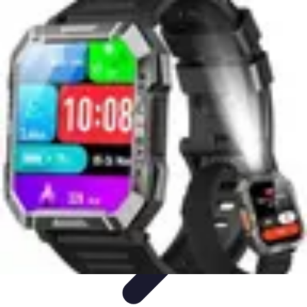
Urgence Alarme
Réaction en cas de déclenchement
Réaction aux alertes
Préparation et
réactivité
Réaction aux Urgences
Réaction aux alarmes
Urgence Alarme