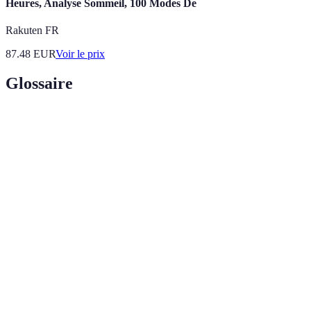
Heures, Analyse Sommeil, 100 Modes De
Rakuten FR
87.48
EUR
Voir le prix
Glossaire
Terme
Définition
Urgence
Situation où un système d’alarme se déclenche pour
alarme
signaler un danger.
Processus de quitter un espace en toute sécurité lors
Évacuation
d'une situation d'urgence.
Acte d'entrer dans un endroit sans autorisation,
Intrusion
souvent lié à des actes de cambriolage.