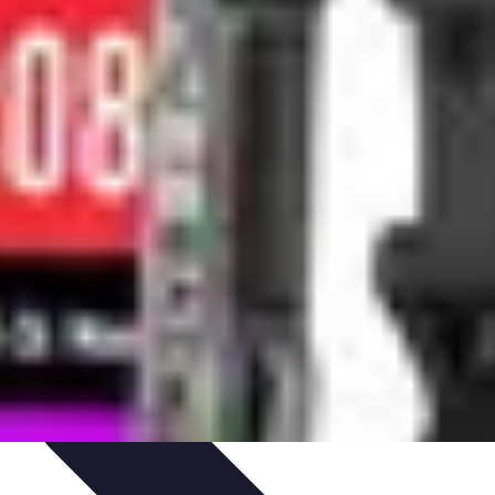
éactivité
Réaction aux Urgences
Réaction aux alarmes