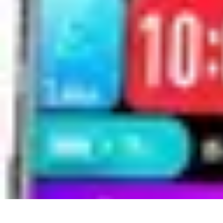
Urgence Alarme
Réaction en cas de déclenchement
Réaction aux alertes
Préparation et r
Urgence Alarme