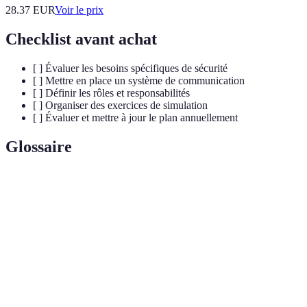
28.37
EUR
Voir le prix
Checklist avant achat
[ ] Évaluer les besoins spécifiques de sécurité
[ ] Mettre en place un système de communication
[ ] Définir les rôles et responsabilités
[ ] Organiser des exercices de simulation
[ ] Évaluer et mettre à jour le plan annuellement
Glossaire
Terme
Définition
Plan
Un ensemble de procédures à suivre en cas
d'urgence
d'urgence pour assurer la sécurité de tous.
Système
Ensemble d'équipements destinés à détecter les
d'alarme
intrusions ou autres menaces.