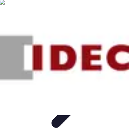
Urgence Alarme
Réaction en cas de déclenchement
Réaction aux alertes
Préparation et
réactivité
Réaction aux Urgences
Réaction aux alarmes
Urgence Alarme