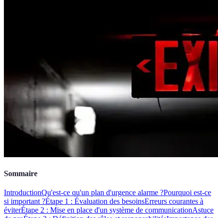
Sommaire
Introduction
Qu'est-ce qu'un plan d'urgence alarme ?
Pourquoi est-ce
si important ?
Étape 1 : Évaluation des besoins
Erreurs courantes à
éviter
Étape 2 : Mise en place d'un système de communication
Astuce