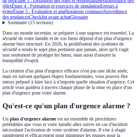
de pro
Étape 3 : Définition des rôles et responsabilités
Importance des
rôles
Étape 4 : Formation et exercices de simulation
Erreurs à
éviter
Étape 5 : Évaluation et améliorations continues
Surveillance
des tendances
Checklist avant achat
Glossaire
Sommaire
(
15
sections
)
Dans un monde incertain, se préparer à une urgence est essentiel. La
sécurité de votre famille et de vos biens dépend d'un plan d'urgence
alarme bien structuré. En 2026, la prolifération des systèmes de
sécurité a rendu le sujet plus pertinent que jamais, alors qu'il s'agit
non seulement de protéger les biens, mais aussi d'assurer la
tranquillité d'esprit.
La création d'un plan d'urgence efficace n'est pas une tâche aisée,
mais en suivant quelques étapes fondamentales, vous pouvez être
mieux préparé à faire face à n'importe quelle situation d'urgence. Cet
article vous guidera à travers chaque phase de la mise en place d'un
plan d'urgence pour votre alarme.
Qu'est-ce qu'un plan d'urgence alarme ?
Un
plan d'urgence alarme
est un ensemble de procédures
préétablies que vous et votre famille allez suivre en cas d'incident
nécessitant l'activation de votre système d'alarme. Il vise à réagir
rapidement et efficacement pour minimiser les risques pour la