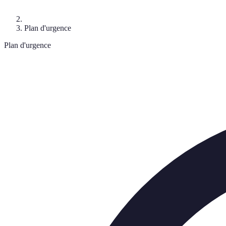
Plan d'urgence
Plan d'urgence