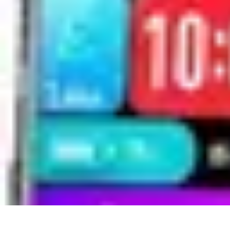
Urgence Alarme
Réaction en cas de déclenchement
Réaction aux alertes
Préparation et r
Urgence Alarme