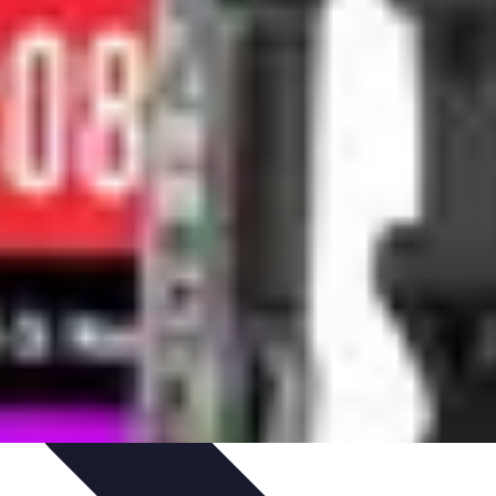
éactivité
Réaction aux Urgences
Réaction aux alarmes