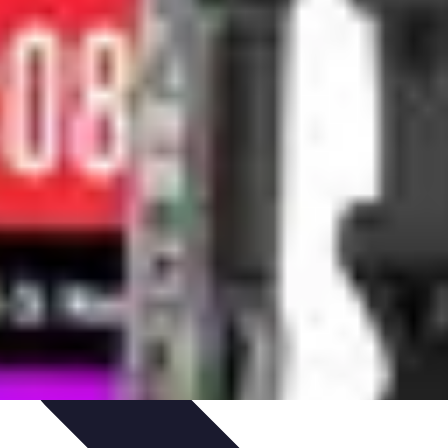
éactivité
Réaction aux Urgences
Réaction aux alarmes