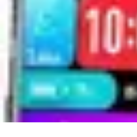
Urgence Alarme
Réaction en cas de déclenchement
Réaction aux alertes
Préparation et r
Urgence Alarme