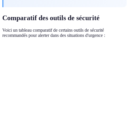
Comparatif des outils de sécurité
Voici un tableau comparatif de certains outils de sécurité
recommandés pour alerter dans des situations d'urgence :
Outils
Avantages
Inconvénients
Verdict
Choix
Facile à
adapté
Alarme maison
Coût initial
installer, alerte
pour la
HIKVISION
élevé
rapide
sécurité
domestique
Pratique
Télécommande
Fonction
Dépendance à
pour
AJAX
bidirectionnelle,
l'alimentation
utilisateurs
SpaceControl
portable
mobiles