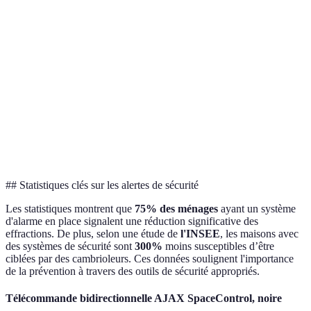
Compacte,
Peut nécessiter
Sirène Nathan
Idéale pour
facile à
une batterie
SaferRun
le plein air
transporter
supplémentaire
Essentiel
pour
Coffre-fort
Protection des
conserver
Volume limité
avec serrure
objets de valeur
des
documents
sensibles
## Statistiques clés sur les alertes de sécurité
Les statistiques montrent que
75% des ménages
ayant un système
d'alarme en place signalent une réduction significative des
effractions. De plus, selon une étude de
l'INSEE
, les maisons avec
des systèmes de sécurité sont
300%
moins susceptibles d’être
ciblées par des cambrioleurs. Ces données soulignent l'importance
de la prévention à travers des outils de sécurité appropriés.
Télécommande bidirectionnelle AJAX SpaceControl, noire