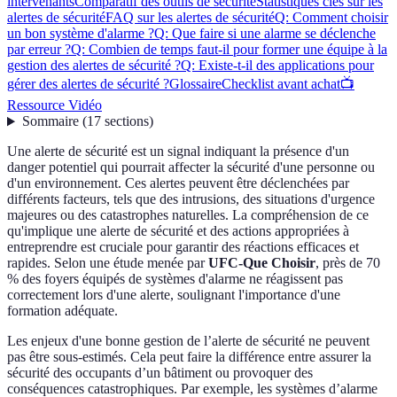
intervenants
Comparatif des outils de sécurité
Statistiques clés sur les
alertes de sécurité
FAQ sur les alertes de sécurité
Q: Comment choisir
un bon système d'alarme ?
Q: Que faire si une alarme se déclenche
par erreur ?
Q: Combien de temps faut-il pour former une équipe à la
gestion des alertes de sécurité ?
Q: Existe-t-il des applications pour
gérer des alertes de sécurité ?
Glossaire
Checklist avant achat
📺
Ressource Vidéo
Sommaire
(
17
sections
)
Une alerte de sécurité est un signal indiquant la présence d'un
danger potentiel qui pourrait affecter la sécurité d'une personne ou
d'un environnement. Ces alertes peuvent être déclenchées par
différents facteurs, tels que des intrusions, des situations d'urgence
majeures ou des catastrophes naturelles. La compréhension de ce
qu'implique une alerte de sécurité et des actions appropriées à
entreprendre est cruciale pour garantir des réactions efficaces et
rapides. Selon une étude menée par
UFC-Que Choisir
, près de 70
% des foyers équipés de systèmes d'alarme ne réagissent pas
correctement lors d'une alerte, soulignant l'importance d'une
formation adéquate.
Les enjeux d'une bonne gestion de l’alerte de sécurité ne peuvent
pas être sous-estimés. Cela peut faire la différence entre assurer la
sécurité des occupants d’un bâtiment ou provoquer des
conséquences catastrophiques. Par exemple, les systèmes d’alarme