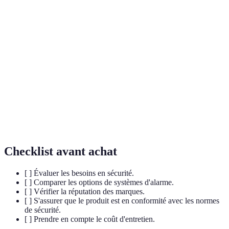
Terme
Définition
Alerte de
Signal indiquant un danger potentiel pour la
sécurité
sécurité d'une personne ou d'un environnement.
Système de
Jeux d'outils et de protocoles destinés à protéger
sécurité
des personnes et des biens.
Plan
Stratégie prédéfinie pour sortir rapidement et en
d'évacuation
toute sécurité d'un bâtiment en cas d’urgence.
Checklist avant achat
[ ] Évaluer les besoins en sécurité.
[ ] Comparer les options de systèmes d'alarme.
[ ] Vérifier la réputation des marques.
[ ] S'assurer que le produit est en conformité avec les normes
de sécurité.
[ ] Prendre en compte le coût d'entretien.