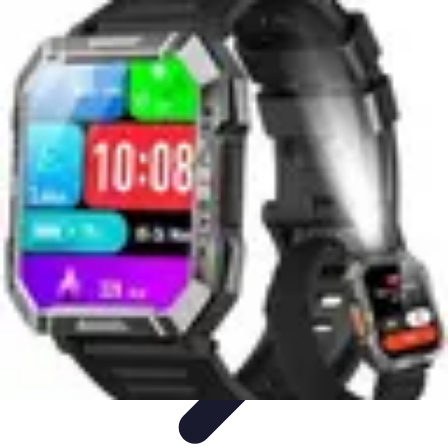
Urgence Alarme
Réaction en cas de déclenchement
Réaction aux alertes
Préparation et
réactivité
Réaction aux Urgences
Réaction aux alarmes
Urgence Alarme