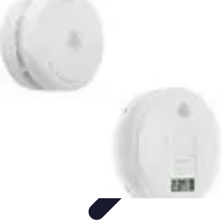
Urgence Alarme
Réaction en cas de déclenchement
Réaction aux alertes
Préparation et
réactivité
Réaction aux Urgences
Réaction aux alarmes
Urgence Alarme