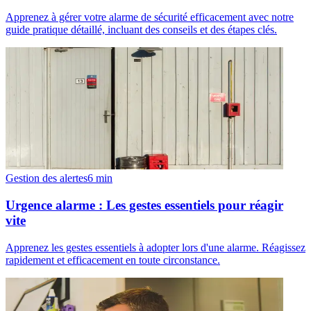
Apprenez à gérer votre alarme de sécurité efficacement avec notre
guide pratique détaillé, incluant des conseils et des étapes clés.
Gestion des alertes
6
min
Urgence alarme : Les gestes essentiels pour réagir
vite
Apprenez les gestes essentiels à adopter lors d'une alarme. Réagissez
rapidement et efficacement en toute circonstance.