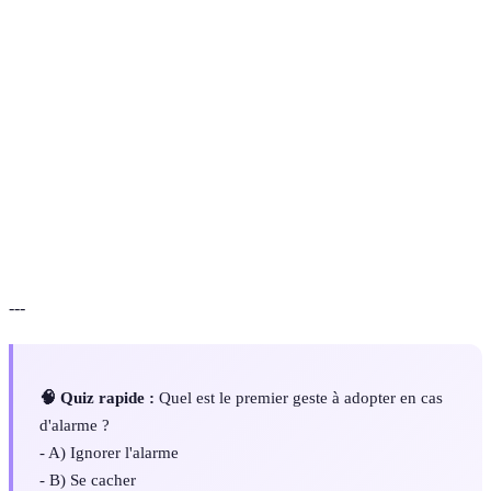
Terme
Définition
Plan
Un document structurant les réponses en cas
d'action
d'urgence.
Une série d'étapes détaillées à suivre dans une
Procédure
situation spécifique.
Action de quitter un lieu rapidement en cas de
Évacuation
danger.
---
🧠 Quiz rapide :
Quel est le premier geste à adopter en cas
d'alarme ?
- A) Ignorer l'alarme
- B) Se cacher