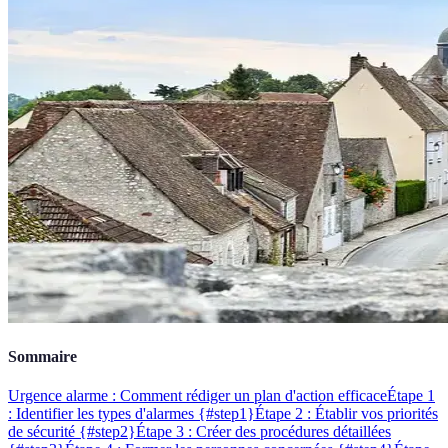
Sommaire
Urgence alarme : Comment rédiger un plan d'action efficace
Étape 1
: Identifier les types d'alarmes {#step1}
Étape 2 : Établir vos priorités
de sécurité {#step2}
Étape 3 : Créer des procédures détaillées