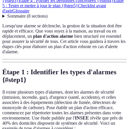
{#step3}
Étape 4 : Former les personnes concernées {#step4}
Étape
5 : Tester et mettre à jour le plan {#step5}
Checklist avant
d'agir
Glossaire
Sommaire
(
8
sections
)
Lorsqu'une alarme se déclenche, la gestion de la situation doit être
rapide et efficace. Que vous soyez à la maison, au travail ou en
déplacement, un
plan d'action alarme
bien structuré est essentiel
pour assurer la sécurité de tous. Cet article vous guidera à travers les
étapes clés pour élaborer un plan d'action robuste en cas d'alerte
d'alarme.
Étape 1 : Identifier les types d'alarmes
{#step1}
Il existe plusieurs types d'alarmes, dont les alarmes de sécurité
(intrusion, incendie, gaz), d'urgence (santé, accidents), et celles
associées à des équipements (détection de fumée, détecteurs de
monoxyde de carbone). Pour établir un plan d'action efficace,
commencez par répertorier toutes les alarmes présentes dans votre
environnement. Une étude publiée par l'
INSEE
révèle que près de
40% des domiciles disposent de systèmes de sécurité. Voici un
exemple de type d'alarmes à considérer :