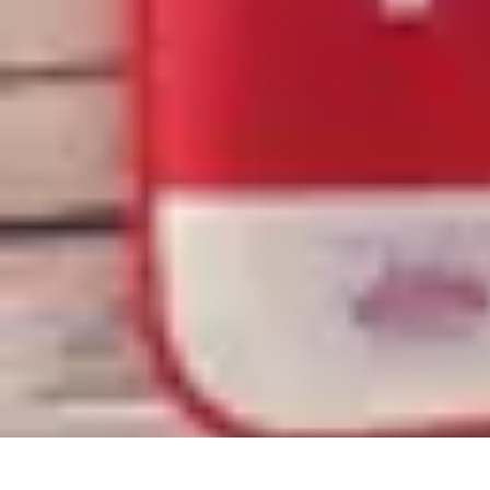
Urgence Alarme
Réaction en cas de déclenchement
Réaction aux alertes
Préparation et r
Urgence Alarme