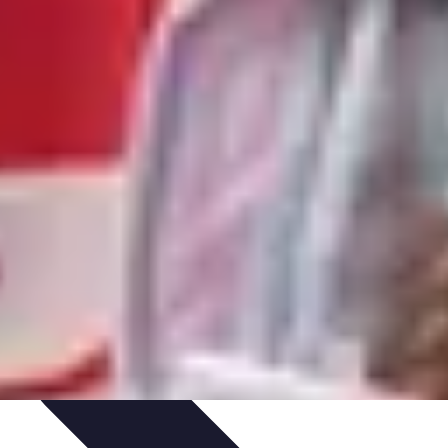
éactivité
Réaction aux Urgences
Réaction aux alarmes