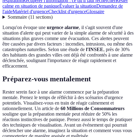
respiration
Récupérer l'information : ce qu'il faut rechercher
Rester
calme en situation de panique
Évaluer la situation
Demandez de
l'aide
Matériel d'urgence
Checklist d'urgence
Glossaire
Sommaire
(
11
sections
)
Lorsqu'on évoque une
urgence alarme
, il s'agit souvent d'une
situation d'alerte qui peut varier de la simple alarme de sécurité à des
situations plus graves comme une évacuation. Ces alertes peuvent
être causées par divers facteurs : incendies, intrusions, ou même des
catastrophes naturelles. Selon une étude de
l'INSEE
, près de 30%
des habitants des grandes villes ont déjà été confrontés à une alarme
déclenchée, soulignant l'importance de réagir rapidement et
efficacement.
Préparez-vous mentalement
Rester serein face à une alarme commence par la préparation
mentale. Prenez le temps de réfléchir à des scénarios d'urgence
potentiels. Visualisez-vous en train de réagir calmement et
rationnellement. Un article de
60 Millions de Consommateurs
souligne que la préparation mentale peut réduire de 50% les
réactions instinctives de panique. Prenez aussi le temps de pratiquer
des techniques de visualisation. Avant un événement qui pourrait
déclencher une alarme, imaginez la situation et comment vous vous
comporteriez de manière apaisée et maîtrisée.