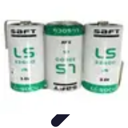
Urgence Alarme
Réaction en cas de déclenchement
Réaction aux alertes
Préparation et
réactivité
Réaction aux Urgences
Réaction aux alarmes
Urgence Alarme