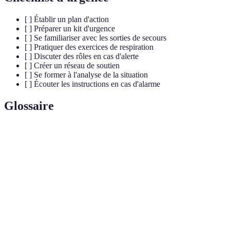
[ ] Établir un plan d'action
[ ] Préparer un kit d'urgence
[ ] Se familiariser avec les sorties de secours
[ ] Pratiquer des exercices de respiration
[ ] Discuter des rôles en cas d'alerte
[ ] Créer un réseau de soutien
[ ] Se former à l'analyse de la situation
[ ] Écouter les instructions en cas d'alarme
Glossaire
Terme
Définition
Situation exigeant une réaction rapide pour
Urgence
éviter un danger.
Signal d'alerte indiquant un problème potentiel
Alarme
ou une menace.