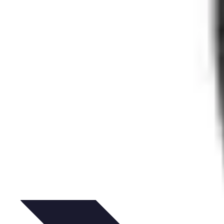
éactivité
Réaction aux Urgences
Réaction aux alarmes