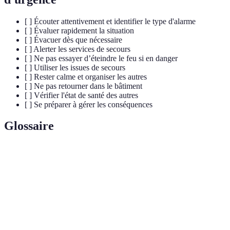
[ ] Écouter attentivement et identifier le type d'alarme
[ ] Évaluer rapidement la situation
[ ] Évacuer dès que nécessaire
[ ] Alerter les services de secours
[ ] Ne pas essayer d’éteindre le feu si en danger
[ ] Utiliser les issues de secours
[ ] Rester calme et organiser les autres
[ ] Ne pas retourner dans le bâtiment
[ ] Vérifier l'état de santé des autres
[ ] Se préparer à gérer les conséquences
Glossaire
Terme
Définition
Dispositif conçu pour alerter d'un danger potentiel,
Alarme
comme un incendie ou une intrusion.
Évacuation
Action de quitter un lieu en cas de danger imminent.