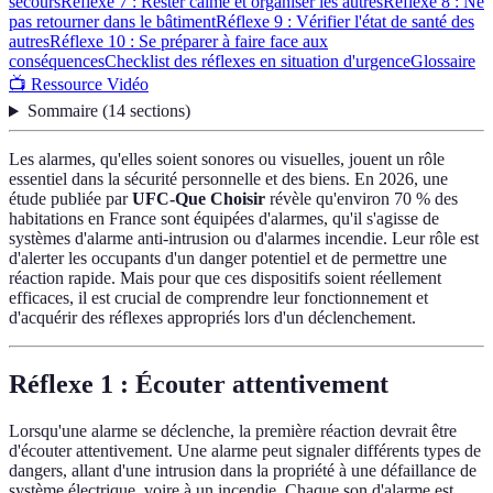
secours
Réflexe 7 : Rester calme et organiser les autres
Réflexe 8 : Ne
pas retourner dans le bâtiment
Réflexe 9 : Vérifier l'état de santé des
autres
Réflexe 10 : Se préparer à faire face aux
conséquences
Checklist des réflexes en situation d'urgence
Glossaire
📺 Ressource Vidéo
Sommaire
(
14
sections
)
Les alarmes, qu'elles soient sonores ou visuelles, jouent un rôle
essentiel dans la sécurité personnelle et des biens. En 2026, une
étude publiée par
UFC-Que Choisir
révèle qu'environ 70 % des
habitations en France sont équipées d'alarmes, qu'il s'agisse de
systèmes d'alarme anti-intrusion ou d'alarmes incendie. Leur rôle est
d'alerter les occupants d'un danger potentiel et de permettre une
réaction rapide. Mais pour que ces dispositifs soient réellement
efficaces, il est crucial de comprendre leur fonctionnement et
d'acquérir des réflexes appropriés lors d'un déclenchement.
Réflexe 1 : Écouter attentivement
Lorsqu'une alarme se déclenche, la première réaction devrait être
d'écouter attentivement. Une alarme peut signaler différents types de
dangers, allant d'une intrusion dans la propriété à une défaillance de
système électrique, voire à un incendie. Chaque son d'alarme est