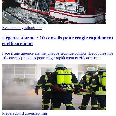
Réaction et gestion
6
min
Urgence alarme : 10 conseils pour réagir rapidement
et efficacement
Face à une urgence alarme, chaque seconde compte. Découvrez nos
10 conseils pratiques pour réagir rapidement et efficacement.
Préparation d'urgence
6
min