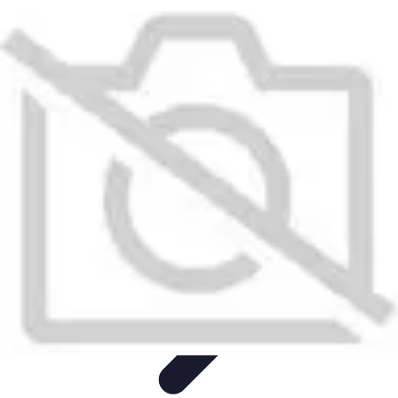
Urgence Alarme
Réaction en cas de déclenchement
Réaction aux alertes
Préparation et
réactivité
Réaction aux Urgences
Réaction aux alarmes
Urgence Alarme