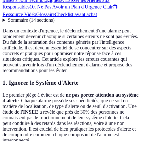
Mises à Jour Technologiques
9. Laisser les Alertes aux
Responsables
10. Ne Pas Avoir un Plan d'Urgence Clair
📺
Ressource Vidéo
Glossaire
Checklist avant achat
Sommaire
(
14
sections
)
Dans un contexte d'urgence, le déclenchement d'une alarme peut
rapidement devenir chaotique si certaines erreurs ne sont pas évitées.
Du fait de la saturation des contenus générés par l'intelligence
artificielle, il est devenu essentiel de se concentrer sur des aspects
concrets et pratiques pour optimiser notre réponse face à ces
situations critiques. Cet article explore les erreurs courantes qui
peuvent survenir lors d'un déclenchement d'alarme et propose des
recommandations pour les éviter.
1. Ignorer le Système d'Alerte
Le premier piège à éviter est de
ne pas porter attention au système
d'alerte
. Chaque alarme possède ses spécificités, que ce soit en
matière de localisation, de type d'alerte ou de seuil d'activation. Une
étude de
l'INSEE
a révélé que près de 30% des personnes ne
connaissent pas le fonctionnement de leur système d'alerte. Cela
peut conduire à des retards dans les réactions, voire à une non-
intervention. Il est crucial de bien pratiquer les protocoles d'alerte et
de comprendre comment chaque composant de l'alarme est
interconnecté.