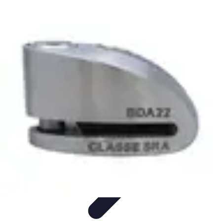
Urgence Alarme
Réaction en cas de déclenchement
Réaction aux alertes
Préparation et
réactivité
Réaction aux Urgences
Réaction aux alarmes
Urgence Alarme