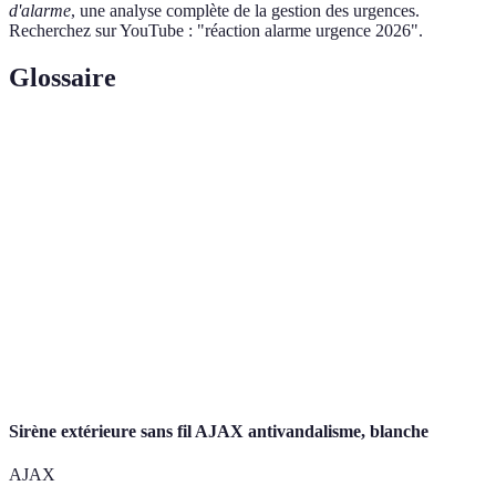
d'alarme
, une analyse complète de la gestion des urgences.
Recherchez sur YouTube : "réaction alarme urgence 2026".
Glossaire
Terme
Définition
Une alarme qui se déclenche sans raison
Faux positif
valable.
Intervention
Action prise rapidement pour éviter ou limiter
d'urgence
les dangers.
Ensemble de dispositifs destinados à signaler
Système d'alerte
un danger.
Sirène extérieure sans fil AJAX antivandalisme, blanche
AJAX