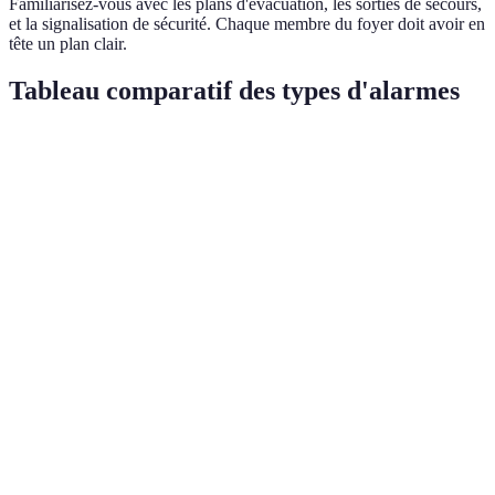
Familiarisez-vous avec les plans d'évacuation, les sorties de secours,
et la signalisation de sécurité. Chaque membre du foyer doit avoir en
tête un plan clair.
Tableau comparatif des types d'alarmes
Type d’alarme
Avantages
Inconvénients
Verdict
Essentielle
Alarme
Réactivité
Faux positifs
pour la
incendie
élevée
fréquents
sécurité
incendie
Protége
Coût
Recommandée
Alarme
contre les
d'installation
pour les
intrusion
cambriolages
élevé
maisons
Détecte les
Nécessite un
Cruciale pour
Alarme
gaz
entretien
la sécurité des
monoxyde
dangereux
régulier
occupants