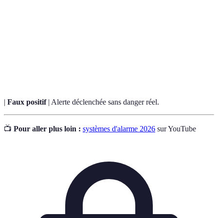
Terme
Définition
Système de détection d'un danger, tel qu'un incendie
Alarme
ou une intrusion.
Évacuation
Action d'évacuer un bâtiment en cas de danger.
|
Faux positif
| Alerte déclenchée sans danger réel.
📺
Pour aller plus loin :
systèmes d'alarme 2026
sur YouTube