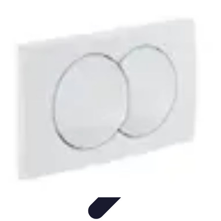
Urgence Alarme
Réaction en cas de déclenchement
Réaction aux alertes
Préparation et
réactivité
Réaction aux Urgences
Réaction aux alarmes
Urgence Alarme