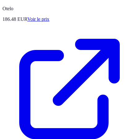
Otelo
186.48
EUR
Voir le prix