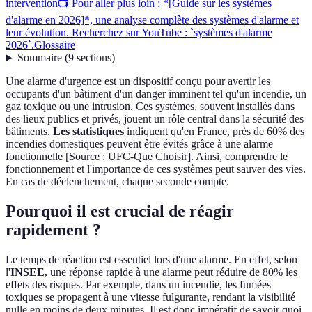
intervention
📺 Pour aller plus loin : *[Guide sur les systèmes
d'alarme en 2026]*, une analyse complète des systèmes d'alarme et
leur évolution. Recherchez sur YouTube : `systèmes d'alarme
2026`.
Glossaire
Sommaire
(
9
sections
)
Une alarme d'urgence est un dispositif conçu pour avertir les
occupants d'un bâtiment d'un danger imminent tel qu'un incendie, un
gaz toxique ou une intrusion. Ces systèmes, souvent installés dans
des lieux publics et privés, jouent un rôle central dans la sécurité des
bâtiments.
Les statistiques
indiquent qu'en France, près de 60% des
incendies domestiques peuvent être évités grâce à une alarme
fonctionnelle [Source : UFC-Que Choisir]. Ainsi, comprendre le
fonctionnement et l'importance de ces systèmes peut sauver des vies.
En cas de déclenchement, chaque seconde compte.
Pourquoi il est crucial de réagir
rapidement ?
Le temps de réaction est essentiel lors d'une alarme. En effet, selon
l'
INSEE
, une réponse rapide à une alarme peut réduire de 80% les
effets des risques. Par exemple, dans un incendie, les fumées
toxiques se propagent à une vitesse fulgurante, rendant la visibilité
nulle en moins de deux minutes. Il est donc impératif de savoir quoi