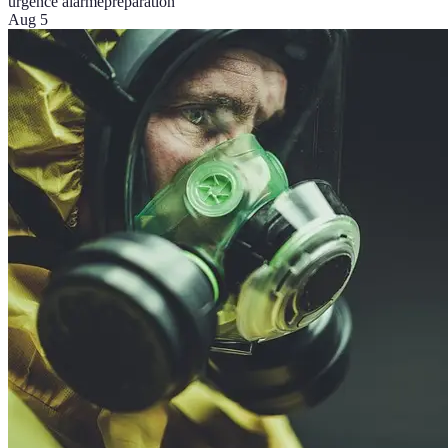
urgence alarme
préparation
Aug 5