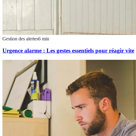
Gestion des alertes
6
min
Urgence alarme : Les gestes essentiels pour réagir vite